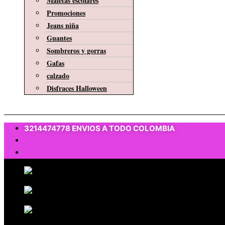
Maletas escolares
Promociones
Jeans niña
Guantes
Sombreros y gorras
Gafas
calzado
Disfraces Halloween
$
0
3214474778 ENVIOS A TODO COLOMBIA