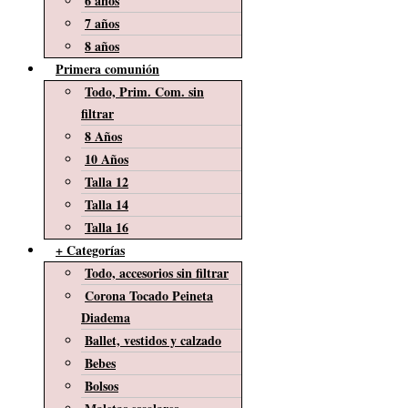
6 años
7 años
8 años
Primera comunión
Todo, Prim. Com. sin
filtrar
8 Años
10 Años
Talla 12
Talla 14
Talla 16
+ Categorías
Todo, accesorios sin filtrar
Corona Tocado Peineta
Diadema
Ballet, vestidos y calzado
Bebes
Bolsos