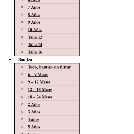
7 Años
8 Años
9 Años
10 Años
Talla 12
Talla 14
Talla 16
Bautizo
Todo, bautizo sin filtrar
6 – 9 Meses
9 – 12 Meses
12 – 18 Meses
18 – 24 Meses
2 Años
3 Años
4 años
5 Años