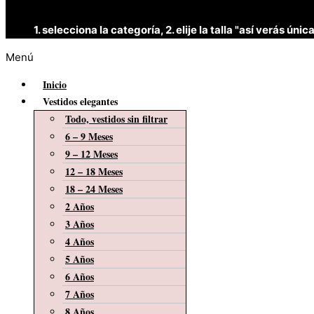
1. selecciona la categoría, 2. elije la talla "así verás 
Menú
Inicio
Vestidos elegantes
Todo, vestidos sin filtrar
6 – 9 Meses
9 – 12 Meses
12 – 18 Meses
18 – 24 Meses
2 Años
3 Años
4 Años
5 Años
6 Años
7 Años
8 Años