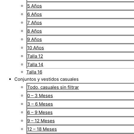
5 Años
6 Años
7 Años
8 Años
9 Años
10 Años
Talla 12
Talla 14
Talla 16
Conjuntos y vestidos casuales
Todo, casuales sin filtrar
0 – 3 Meses
3 – 6 Meses
6 – 9 Meses
9 – 12 Meses
12 – 18 Meses