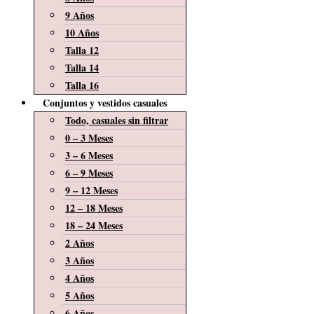
9 Años
10 Años
Talla 12
Talla 14
Talla 16
Conjuntos y vestidos casuales
Todo, casuales sin filtrar
0 – 3 Meses
3 – 6 Meses
6 – 9 Meses
9 – 12 Meses
12 – 18 Meses
18 – 24 Meses
2 Años
3 Años
4 Años
5 Años
6 Años