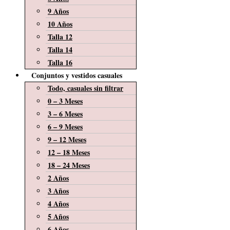
9 Años
10 Años
Talla 12
Talla 14
Talla 16
Conjuntos y vestidos casuales
Todo, casuales sin filtrar
0 – 3 Meses
3 – 6 Meses
6 – 9 Meses
9 – 12 Meses
12 – 18 Meses
18 – 24 Meses
2 Años
3 Años
4 Años
5 Años
6 Años