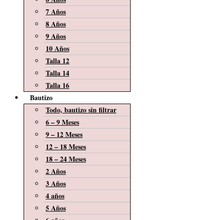
7 Años
8 Años
9 Años
10 Años
Talla 12
Talla 14
Talla 16
Bautizo
Todo, bautizo sin filtrar
6 – 9 Meses
9 – 12 Meses
12 – 18 Meses
18 – 24 Meses
2 Años
3 Años
4 años
5 Años