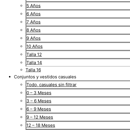
5 Años
6 Años
7 Años
8 Años
9 Años
10 Años
Talla 12
Talla 14
Talla 16
Conjuntos y vestidos casuales
Todo, casuales sin filtrar
0 – 3 Meses
3 – 6 Meses
6 – 9 Meses
9 – 12 Meses
12 – 18 Meses