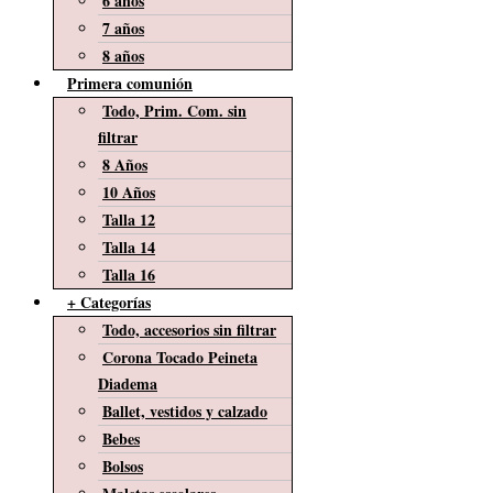
6 años
7 años
8 años
Primera comunión
Todo, Prim. Com. sin
filtrar
8 Años
10 Años
Talla 12
Talla 14
Talla 16
+ Categorías
Todo, accesorios sin filtrar
Corona Tocado Peineta
Diadema
Ballet, vestidos y calzado
Bebes
Bolsos