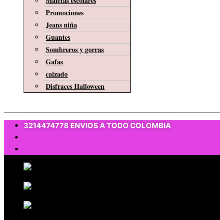
Maletas escolares
Promociones
Jeans niña
Guantes
Sombreros y gorras
Gafas
calzado
Disfraces Halloween
$
0
3214474778 ENVIOS A TODO COLOMBIA