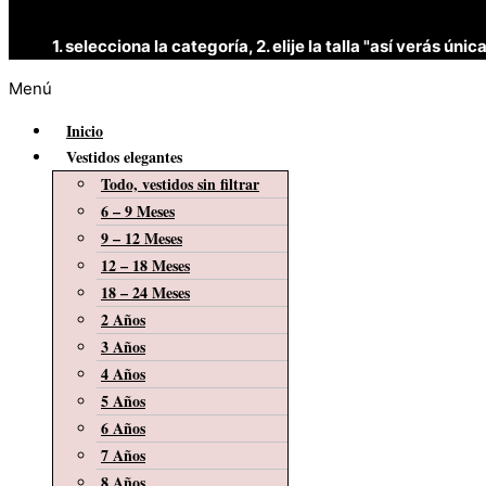
1. selecciona la categoría, 2. elije la talla "así verás 
Menú
Inicio
Vestidos elegantes
Todo, vestidos sin filtrar
6 – 9 Meses
9 – 12 Meses
12 – 18 Meses
18 – 24 Meses
2 Años
3 Años
4 Años
5 Años
6 Años
7 Años
8 Años