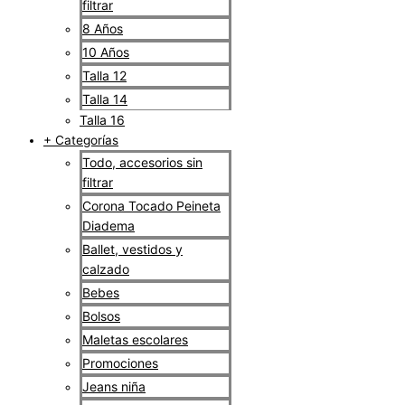
filtrar
8 Años
10 Años
Talla 12
Talla 14
Talla 16
+ Categorías
Todo, accesorios sin
filtrar
Corona Tocado Peineta
Diadema
Ballet, vestidos y
calzado
Bebes
Bolsos
Maletas escolares
Promociones
Jeans niña