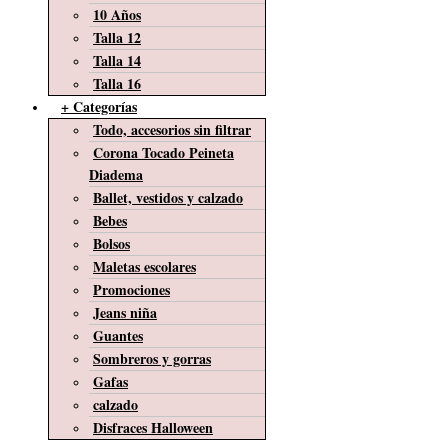
10 Años
Talla 12
Talla 14
Talla 16
+ Categorías
Todo, accesorios sin filtrar
Corona Tocado Peineta
Diadema
Ballet, vestidos y calzado
Bebes
Bolsos
Maletas escolares
Promociones
Jeans niña
Guantes
Sombreros y gorras
Gafas
calzado
Disfraces Halloween