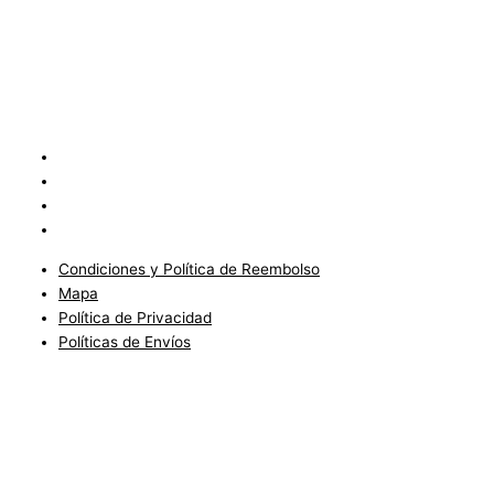
Condiciones y Política de Reembolso
Mapa
Política de Privacidad
Políticas de Envíos
Condiciones y Política de Reembolso
Mapa
Política de Privacidad
Políticas de Envíos
Blog
Condiciones del Servicio y Politíca de Reembolso
Mapa
Política de Privacidad
Política de Envios