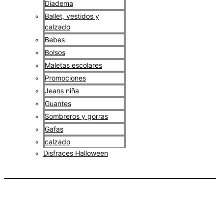
Diadema
Ballet, vestidos y
calzado
Bebes
Bolsos
Maletas escolares
Promociones
Jeans niña
Guantes
Sombreros y gorras
Gafas
calzado
Disfraces Halloween
$
0