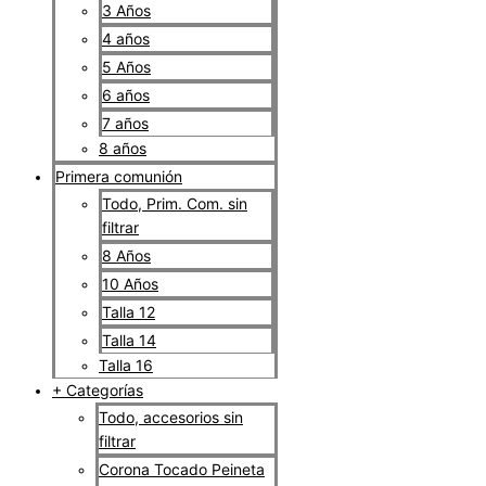
3 Años
4 años
5 Años
6 años
7 años
8 años
Primera comunión
Todo, Prim. Com. sin
filtrar
8 Años
10 Años
Talla 12
Talla 14
Talla 16
+ Categorías
Todo, accesorios sin
filtrar
Corona Tocado Peineta