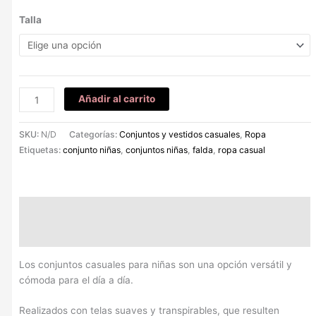
Talla
Añadir al carrito
SKU:
N/D
Categorías:
Conjuntos y vestidos casuales
,
Ropa
Etiquetas:
conjunto niñas
,
conjuntos niñas
,
falda
,
ropa casual
Descripción
Información adicional
Los conjuntos casuales para niñas son una opción versátil y
cómoda para el día a día.
Realizados con telas suaves y transpirables, que resulten