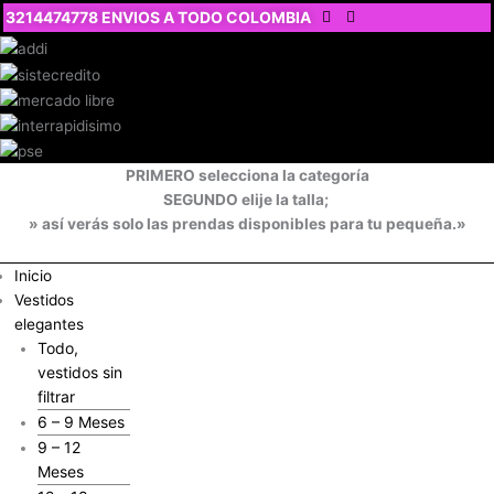
Ir
3214474778 ENVIOS A TODO COLOMBIA
al
contenido
PRIMERO selecciona la categoría
SEGUNDO elije la talla;
» así verás solo las prendas disponibles para tu pequeña.»
Inicio
Vestidos
elegantes
Todo,
vestidos sin
filtrar
6 – 9 Meses
9 – 12
Meses