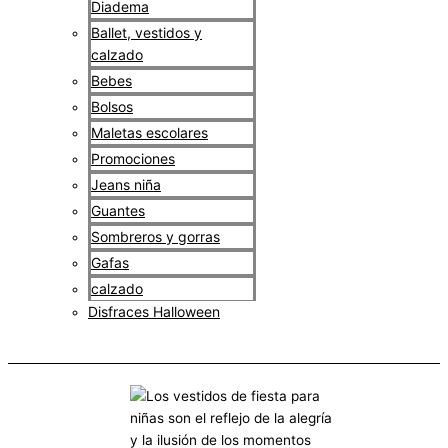
Diadema
Ballet, vestidos y
calzado
Bebes
Bolsos
Maletas escolares
Promociones
Jeans niña
Guantes
Sombreros y gorras
Gafas
calzado
Disfraces Halloween
$
0