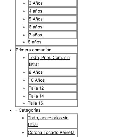
3 Años
4 años
5 Años
6 años
7 años
8 años
Primera comunión
Todo, Prim. Com. sin
filtrar
8 Años
10 Años
Talla 12
Talla 14
Talla 16
+ Categorías
Todo, accesorios sin
filtrar
Corona Tocado Peineta