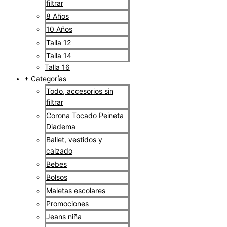
filtrar
8 Años
10 Años
Talla 12
Talla 14
Talla 16
+ Categorías
Todo, accesorios sin
filtrar
Corona Tocado Peineta
Diadema
Ballet, vestidos y
calzado
Bebes
Bolsos
Maletas escolares
Promociones
Jeans niña