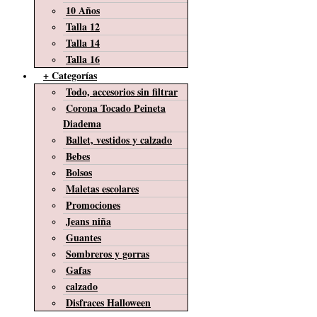
10 Años
Talla 12
Talla 14
Talla 16
+ Categorías
Todo, accesorios sin filtrar
Corona Tocado Peineta
Diadema
Ballet, vestidos y calzado
Bebes
Bolsos
Maletas escolares
Promociones
Jeans niña
Guantes
Sombreros y gorras
Gafas
calzado
Disfraces Halloween