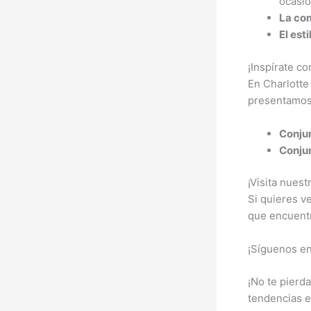
ocasió
La co
El esti
¡Inspírate co
En Charlotte
presentamos 
Conjun
Conjun
¡Visita nuest
Si quieres ve
que encuentr
¡Síguenos en
¡No te pierd
tendencias e