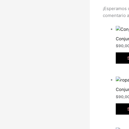
¡Esperamos q
comentario a
Conjun
$
90,0
Conjun
$
90,0