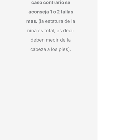
caso contrario se
aconseja 1 o 2 tallas
mas.
(la estatura de la
niña es total, es decir
deben medir de la
cabeza a los pies).