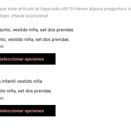
ue este artículo te haya sido útil! Si tienes alguna pregunta o
bajo. ¡Hasta la próxima!
to, vestido niña, set dos prendas
00
Seleccionar opciones
to niña, set dos prendas
00
Seleccionar opciones