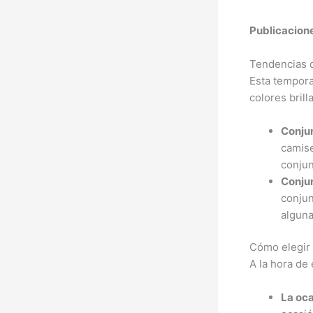
Publicacione
Tendencias 
Esta tempora
colores bril
Conju
camise
conjun
Conju
conjun
alguna
Cómo elegir 
A la hora de 
La oc