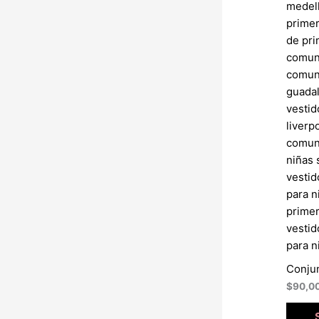
Conjun
$
90,0