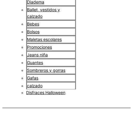
Diadema
Ballet, vestidos y
calzado
Bebes
Bolsos
Maletas escolares
Promociones
Jeans niña
Guantes
Sombreros y gorras
Gafas
calzado
Disfraces Halloween
$
0