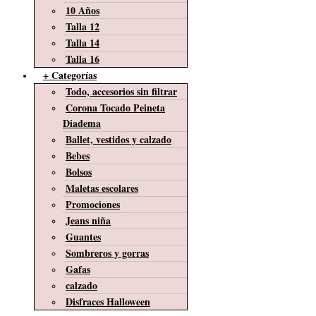
10 Años
Talla 12
Talla 14
Talla 16
+ Categorías
Todo, accesorios sin filtrar
Corona Tocado Peineta
Diadema
Ballet, vestidos y calzado
Bebes
Bolsos
Maletas escolares
Promociones
Jeans niña
Guantes
Sombreros y gorras
Gafas
calzado
Disfraces Halloween