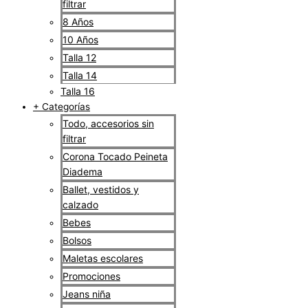
filtrar
8 Años
10 Años
Talla 12
Talla 14
Talla 16
+ Categorías
Todo, accesorios sin
filtrar
Corona Tocado Peineta
Diadema
Ballet, vestidos y
calzado
Bebes
Bolsos
Maletas escolares
Promociones
Jeans niña