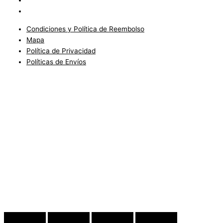
Políticas de Envíos
Condiciones y Política de Reembolso
Mapa
Política de Privacidad
Políticas de Envíos
Blog
Condiciones del Servicio y Politíca de Reembolso
Mapa
Política de Privacidad
Política de Envios
www.charlottefashionkids.com - 2005 - 2025