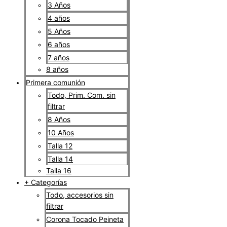
3 Años
4 años
5 Años
6 años
7 años
8 años
Primera comunión
Todo, Prim. Com. sin
filtrar
8 Años
10 Años
Talla 12
Talla 14
Talla 16
+ Categorías
Todo, accesorios sin
filtrar
Corona Tocado Peineta