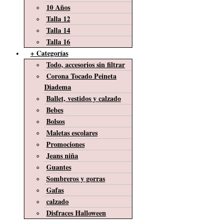
10 Años
Talla 12
Talla 14
Talla 16
+ Categorías
Todo, accesorios sin filtrar
Corona Tocado Peineta
Diadema
Ballet, vestidos y calzado
Bebes
Bolsos
Maletas escolares
Promociones
Jeans niña
Guantes
Sombreros y gorras
Gafas
calzado
Disfraces Halloween