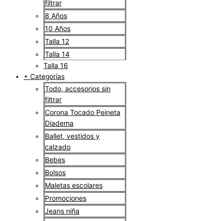
filtrar
8 Años
10 Años
Talla 12
Talla 14
Talla 16
+ Categorías
Todo, accesorios sin
filtrar
Corona Tocado Peineta
Diadema
Ballet, vestidos y
calzado
Bebes
Bolsos
Maletas escolares
Promociones
Jeans niña