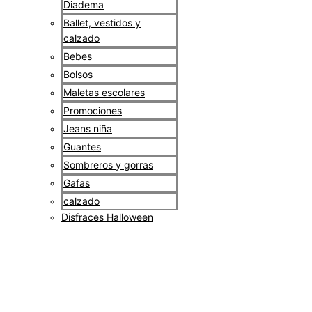
Diadema
Ballet, vestidos y
calzado
Bebes
Bolsos
Maletas escolares
Promociones
Jeans niña
Guantes
Sombreros y gorras
Gafas
calzado
Disfraces Halloween
$
0