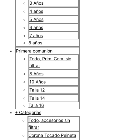
3 Años
4 años
5 Años
6 años
7 años
8 años
Primera comunión
Todo, Prim. Com. sin
filtrar
8 Años
10 Años
Talla 12
Talla 14
Talla 16
+ Categorías
Todo, accesorios sin
filtrar
Corona Tocado Peineta