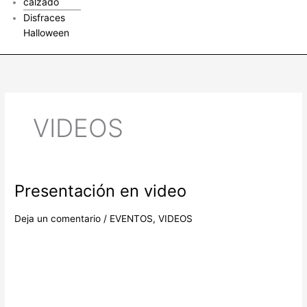
calzado
Disfraces
Halloween
VIDEOS
Presentación en video
Presentación
en
video
Deja un comentario
/
EVENTOS
,
VIDEOS