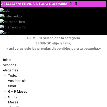
Ir
3214474778 ENVIOS A TODO COLOMBIA
al
contenido
PRIMERO selecciona la categoría
SEGUNDO elije la talla;
» así verás solo las prendas disponibles para tu pequeña.»
Inicio
Vestidos
elegantes
Todo,
vestidos sin
filtrar
6 – 9 Meses
9 – 12
Meses