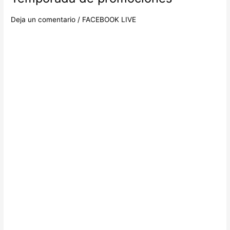
de
promociones
Deja un comentario
/
FACEBOOK LIVE