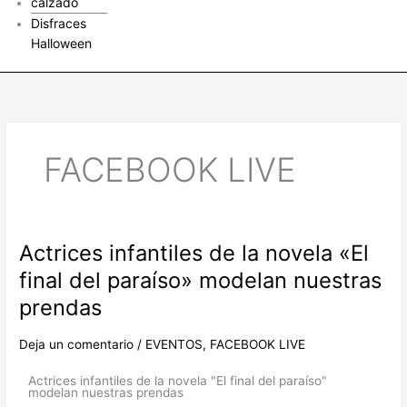
calzado
Disfraces
Halloween
FACEBOOK LIVE
Actrices infantiles de la novela «El
Actrices
infantiles
final del paraíso» modelan nuestras
de
prendas
la
novela
Deja un comentario
/
EVENTOS
,
FACEBOOK LIVE
«El
final
Actrices infantiles de la novela "El final del paraíso"
del
modelan nuestras prendas