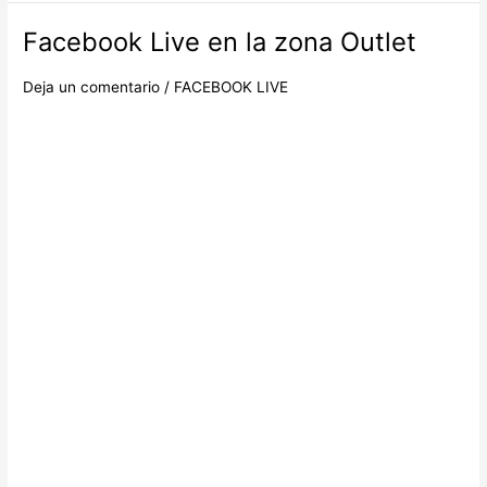
Facebook Live en la zona Outlet
Facebook
Live
en
Deja un comentario
/
FACEBOOK LIVE
la
zona
Outlet