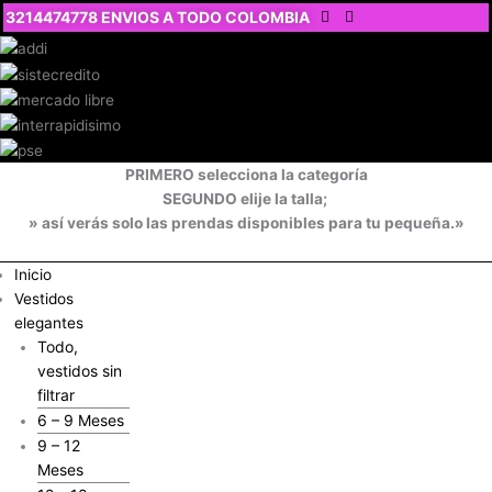
Ir
3214474778 ENVIOS A TODO COLOMBIA
al
contenido
PRIMERO selecciona la categoría
SEGUNDO elije la talla;
» así verás solo las prendas disponibles para tu pequeña.»
Inicio
Vestidos
elegantes
Todo,
vestidos sin
filtrar
6 – 9 Meses
9 – 12
Meses