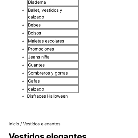
Diadema
Ballet, vestidos y
calzado
Bebes
Bolsos
Maletas escolares
Promociones
Jeans niña
Guantes
Sombreros y gorras
Gafas
calzado
Disfraces Halloween
$
0
Inicio
/ Vestidos elegantes
Vestidos elegantes