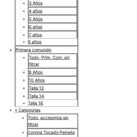
3 Años
4 años
5 Años
6 años
7 años
8 años
Primera comunión
Todo, Prim. Com. sin
filtrar
8 Años
10 Años
Talla 12
Talla 14
Talla 16
+ Categorías
Todo, accesorios sin
filtrar
Corona Tocado Peineta