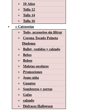
10 Años
Talla 12
Talla 14
Talla 16
+ Categorías
Todo, accesorios sin filtrar
Corona Tocado Peineta
Diadema
Ballet, vestidos y calzado
Bebes
Bolsos
Maletas escolares
Promociones
Jeans niña
Guantes
Sombreros y gorras
Gafas
calzado
Disfraces Halloween