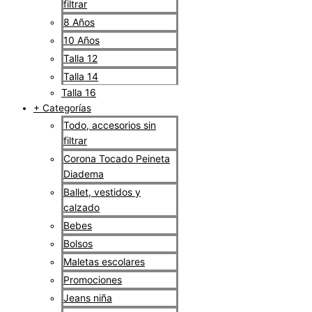
filtrar
8 Años
10 Años
Talla 12
Talla 14
Talla 16
+ Categorías
Todo, accesorios sin
filtrar
Corona Tocado Peineta
Diadema
Ballet, vestidos y
calzado
Bebes
Bolsos
Maletas escolares
Promociones
Jeans niña