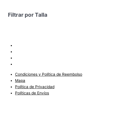
Filtrar por Talla
Condiciones y Política de Reembolso
Mapa
Política de Privacidad
Políticas de Envíos
Condiciones y Política de Reembolso
Mapa
Política de Privacidad
Políticas de Envíos
Blog
Condiciones del Servicio y Politíca de Reembolso
Mapa
Política de Privacidad