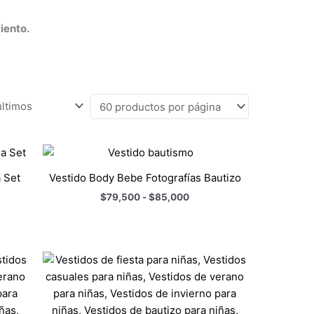
iento.
Rango
de
precios:
 Set
Vestido Body Bebe Fotografías Bautizo
desde
$79,500
$
79,500
-
$
85,000
hasta
$85,000