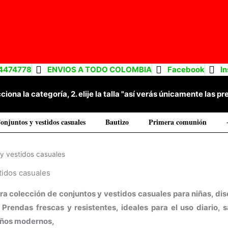
4474778
ENVIOS A TODO COLOMBIA
Facebook
I
cciona la categoría, 2. elije la talla "así verás únicamente las
onjuntos y vestidos casuales
Bautizo
Primera comunión
Ordenado
por
los
y vestidos casuales
últimos
tidos casuales
a colección de conjuntos y vestidos casuales para niñas, dis
Prendas frescas y resistentes, ideales para el uso diario, 
seños modernos,