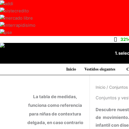
Ir
al
contenido
321
1. sele
Inicio
Vestidos elegantes
C
Inicio
/ Conjuntos 
La tabla de medidas,
Conjuntos y ves
funciona como referencia
Descubre nuestr
para niñas de contextura
de movimiento. 
delgada, en caso contrario
infantil con di