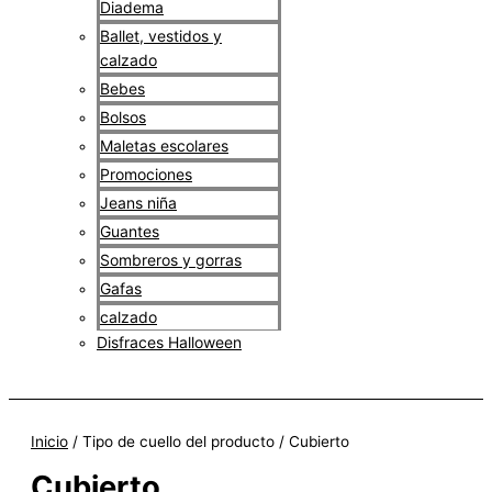
Diadema
Ballet, vestidos y
calzado
Bebes
Bolsos
Maletas escolares
Promociones
Jeans niña
Guantes
Sombreros y gorras
Gafas
calzado
Disfraces Halloween
$
0
Inicio
/ Tipo de cuello del producto / Cubierto
Cubierto