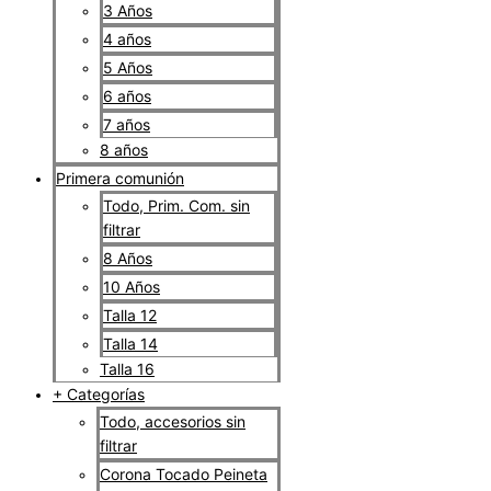
3 Años
4 años
5 Años
6 años
7 años
8 años
Primera comunión
Todo, Prim. Com. sin
filtrar
8 Años
10 Años
Talla 12
Talla 14
Talla 16
+ Categorías
Todo, accesorios sin
filtrar
Corona Tocado Peineta