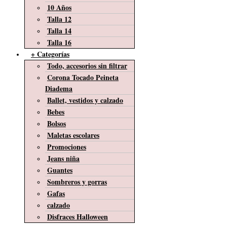
10 Años
Talla 12
Talla 14
Talla 16
+ Categorías
Todo, accesorios sin filtrar
Corona Tocado Peineta
Diadema
Ballet, vestidos y calzado
Bebes
Bolsos
Maletas escolares
Promociones
Jeans niña
Guantes
Sombreros y gorras
Gafas
calzado
Disfraces Halloween