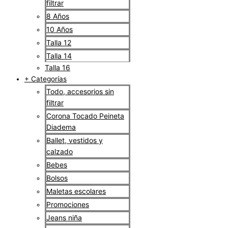
filtrar
8 Años
10 Años
Talla 12
Talla 14
Talla 16
+ Categorías
Todo, accesorios sin
filtrar
Corona Tocado Peineta
Diadema
Ballet, vestidos y
calzado
Bebes
Bolsos
Maletas escolares
Promociones
Jeans niña