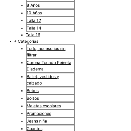
8 Años
10 Años
Talla 12
Talla 14
Talla 16
+ Categorías
Todo, accesorios sin
filtrar
Corona Tocado Peineta
Diadema
Ballet, vestidos y
calzado
Bebes
Bolsos
Maletas escolares
Promociones
Jeans niña
Guantes