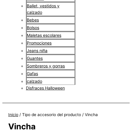
Ballet, vestidos y
calzado
Bebes
Bolsos
Maletas escolares
Promociones
Jeans niña
Guantes
Sombreros y gorras
Gafas
calzado
Disfraces Halloween
$
0
Inicio
/ Tipo de accesorio del producto / Vincha
Vincha