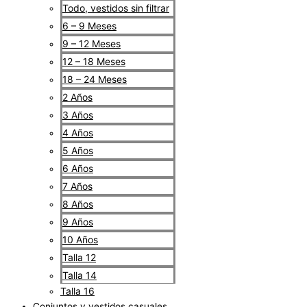
Todo, vestidos sin filtrar
6 – 9 Meses
9 – 12 Meses
12 – 18 Meses
18 – 24 Meses
2 Años
3 Años
4 Años
5 Años
6 Años
7 Años
8 Años
9 Años
10 Años
Talla 12
Talla 14
Talla 16
Conjuntos y vestidos casuales