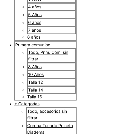
4 años
5 Años
6 años
7 años
8 años
Primera comunión
Todo, Prim. Com. sin
filtrar
8 Años
10 Años
Talla 12
Talla 14
Talla 16
+ Categorías
Todo, accesorios sin
filtrar
Corona Tocado Peineta
Diadema