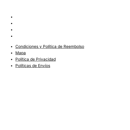
Condiciones y Política de Reembolso
Mapa
Política de Privacidad
Políticas de Envíos
Condiciones y Política de Reembolso
Mapa
Política de Privacidad
Políticas de Envíos
Blog
Condiciones del Servicio y Politíca de Reembolso
Mapa
Política de Privacidad
Política de Envios
www.charlottefashionkids.com - 2005 - 2025