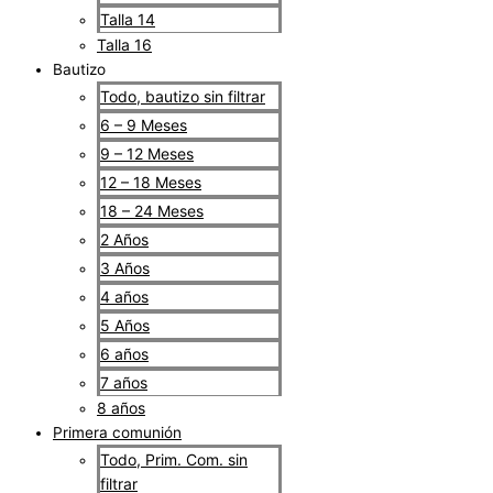
Talla 14
Talla 16
Bautizo
Todo, bautizo sin filtrar
6 – 9 Meses
9 – 12 Meses
12 – 18 Meses
18 – 24 Meses
2 Años
3 Años
4 años
5 Años
6 años
7 años
8 años
Primera comunión
Todo, Prim. Com. sin
filtrar