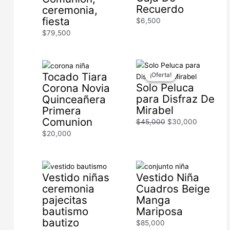
Recuerdo
ceremonia,
fiesta
$
6,500
$
79,500
El
El
Tocado Tiara
¡Oferta!
¡Oferta!
precio
precio
Solo Peluca
Corona Novia
original
actual
para Disfraz De
Quinceañera
era:
es:
Mirabel
Primera
$45,000.
$30,000.
Comunion
$
45,000
$
30,000
$
20,000
Vestido niñas
Vestido Niña
ceremonia
Cuadros Beige
pajecitas
Manga
bautismo
Mariposa
bautizo
$
85,000