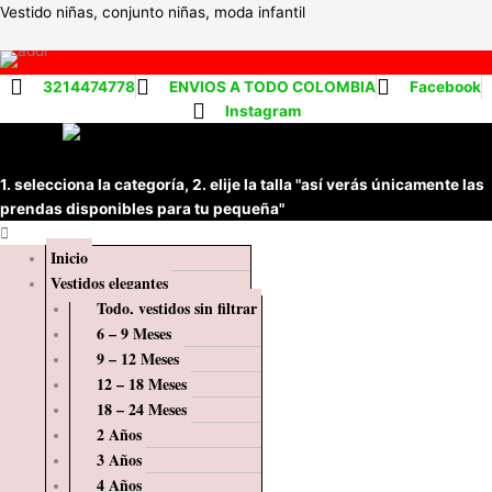
Ir
Menú
Vestido niñas, conjunto niñas, moda infantil
al
contenido
3214474778
ENVIOS A TODO COLOMBIA
Facebook
Instagram
1. selecciona la categoría, 2. elije la talla "así verás únicamente las
prendas disponibles para tu pequeña"
Inicio
Vestidos elegantes
Todo, vestidos sin filtrar
6 – 9 Meses
9 – 12 Meses
12 – 18 Meses
18 – 24 Meses
2 Años
3 Años
4 Años