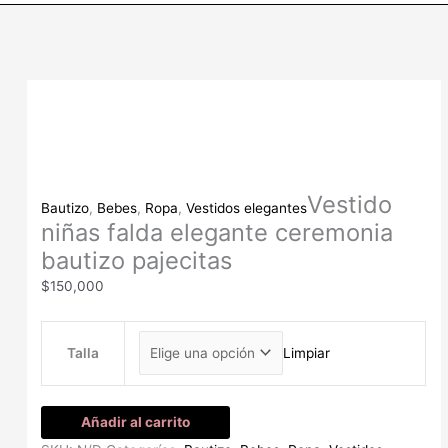
Vestido
niñas
falda
elegante
ceremonia
bautizo
pajecitas
cantidad
Vestido
Bautizo
,
Bebes
,
Ropa
,
Vestidos elegantes
niñas falda elegante ceremonia
bautizo pajecitas
$
150,000
Talla
Limpiar
Añadir al carrito