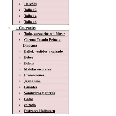
10 Años
Talla 12
Talla 14
Talla 16
+ Categorías
Todo, accesorios sin filtrar
Corona Tocado Peineta
Diadema
Ballet, vestidos y calzado
Bebes
Bolsos
Maletas escolares
Promociones
Jeans niña
Guantes
Sombreros y gorras
Gafas
calzado
Disfraces Halloween