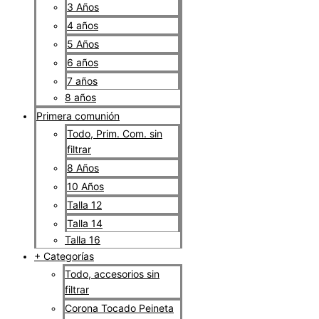
3 Años
4 años
5 Años
6 años
7 años
8 años
Primera comunión
Todo, Prim. Com. sin
filtrar
8 Años
10 Años
Talla 12
Talla 14
Talla 16
+ Categorías
Todo, accesorios sin
filtrar
Corona Tocado Peineta