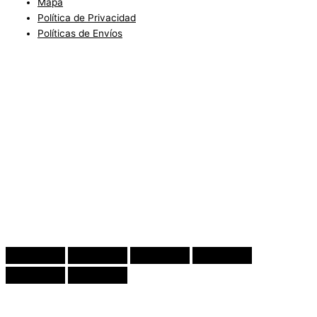
Mapa
Política de Privacidad
Políticas de Envíos
Blog
Condiciones del Servicio y Politíca de Reembolso
Mapa
Política de Privacidad
Política de Envios
www.charlottefashionkids.com - 2005 - 2025