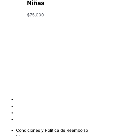
Niñas
$
75,000
Condiciones y Política de Reembolso
Mapa
Política de Privacidad
Políticas de Envíos
Condiciones y Política de Reembolso