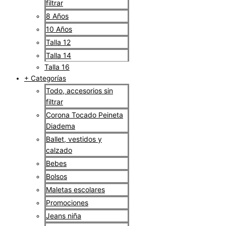
filtrar
8 Años
10 Años
Talla 12
Talla 14
Talla 16
+ Categorías
Todo, accesorios sin
filtrar
Corona Tocado Peineta
Diadema
Ballet, vestidos y
calzado
Bebes
Bolsos
Maletas escolares
Promociones
Jeans niña