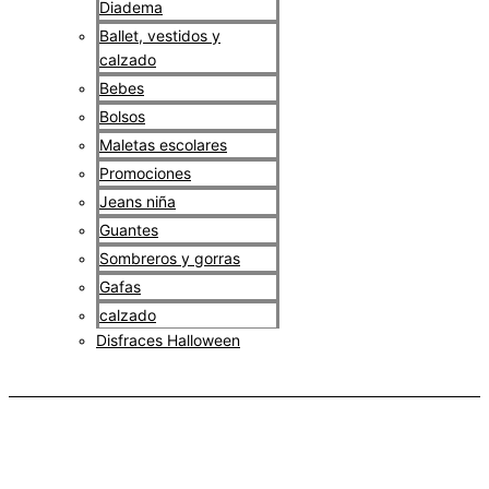
Diadema
Ballet, vestidos y
calzado
Bebes
Bolsos
Maletas escolares
Promociones
Jeans niña
Guantes
Sombreros y gorras
Gafas
calzado
Disfraces Halloween
$
0