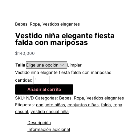
Bebes
,
Ropa
,
Vestidos elegantes
Vestido niña elegante fiesta
falda con mariposas
$
140,000
Talla
Limpiar
Vestido niña elegante fiesta falda con mariposas
cantidad
Añadir al carrito
SKU:
N/D
Categorías:
Bebes
,
Ropa
,
Vestidos elegantes
Etiquetas:
conjunto niñas
,
conjuntos niñas
,
falda
,
ropa
casual
,
vestido casual niña
Descripción
Información adicional