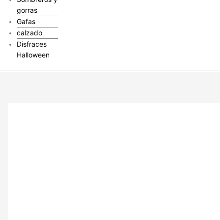
gorras
Gafas
calzado
Disfraces
Halloween
Vestido
para
niñas
casual
rojo
cantidad