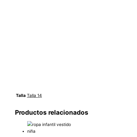
colegio, Accesorios para niñas para el día a día,
Accesorios para niñas de princesa, Accesorios para
niñas de unicornio, Accesorios para niñas de flores,
Accesorios para niñas de animales, Accesorios para
niñas de lentejuelas, Accesorios para niñas de encaje,
Accesorios para niñas de perlas, Accesorios para niñas
de tela, Accesorios para niñas de plástico, Accesorios
para niñas de metal, Accesorios para niñas de madera,
Accesorios para niñas online, Tienda de accesorios para
niñas, Accesorios para niñas baratos, Accesorios para
niñas de marca, Accesorios para niñas exclusivos,
Complementos para niñas, Moda infantil.|
Talla
Talla 14
Productos relacionados