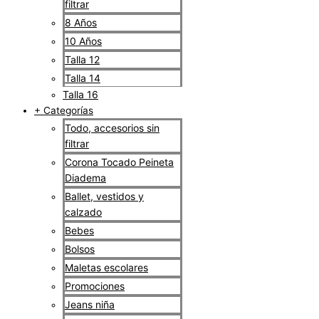
filtrar
8 Años
10 Años
Talla 12
Talla 14
Talla 16
+ Categorías
Todo, accesorios sin
filtrar
Corona Tocado Peineta
Diadema
Ballet, vestidos y
calzado
Bebes
Bolsos
Maletas escolares
Promociones
Jeans niña