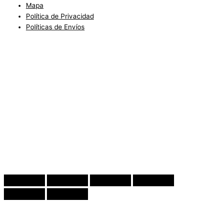
Mapa
Política de Privacidad
Políticas de Envíos
Blog
Condiciones del Servicio y Politíca de Reembolso
Mapa
Política de Privacidad
Política de Envios
www.charlottefashionkids.com - 2005 - 2025