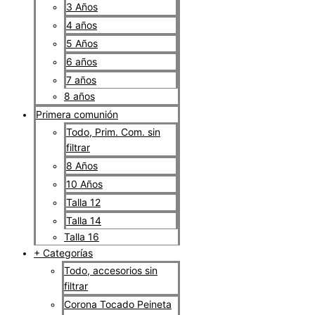
3 Años
4 años
5 Años
6 años
7 años
8 años
Primera comunión
Todo, Prim. Com. sin
filtrar
8 Años
10 Años
Talla 12
Talla 14
Talla 16
+ Categorías
Todo, accesorios sin
filtrar
Corona Tocado Peineta