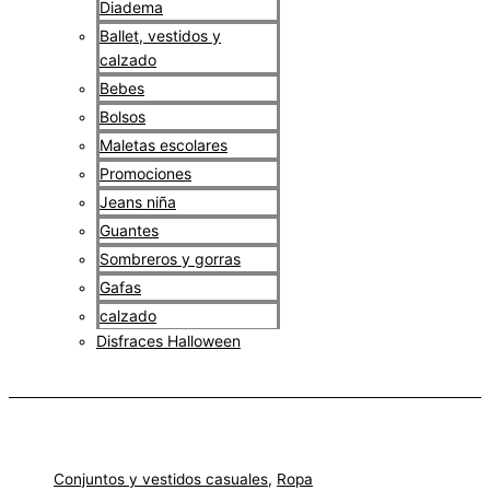
Diadema
Ballet, vestidos y
calzado
Bebes
Bolsos
Maletas escolares
Promociones
Jeans niña
Guantes
Sombreros y gorras
Gafas
calzado
Disfraces Halloween
$
0
Conjuntos y vestidos casuales
,
Ropa