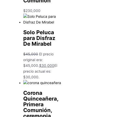
Comunión
$
230,000
Solo Peluca
para Disfraz
De Mirabel
$
45,000
El precio
original era:
$45,000.
$
30,000
El
precio actual es:
$30,000.
Corona
Quinceañera,
Primera
Comunión,
ceremonia,