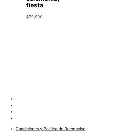
fiesta
$
79,500
Condiciones y Política de Reembolso
Mapa
Política de Privacidad
Políticas de Envíos
Condiciones y Política de Reembolso