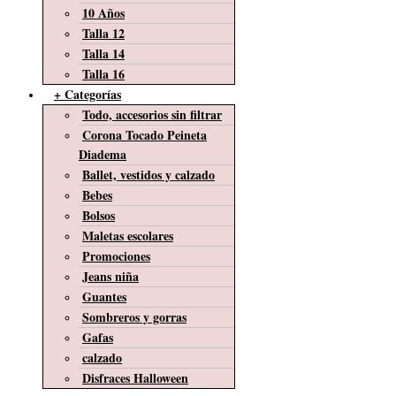
10 Años
Talla 12
Talla 14
Talla 16
+ Categorías
Todo, accesorios sin filtrar
Corona Tocado Peineta
Diadema
Ballet, vestidos y calzado
Bebes
Bolsos
Maletas escolares
Promociones
Jeans niña
Guantes
Sombreros y gorras
Gafas
calzado
Disfraces Halloween