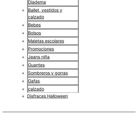
Diadema
Ballet, vestidos y
calzado
Bebes
Bolsos
Maletas escolares
Promociones
Jeans niña
Guantes
Sombreros y gorras
Gafas
calzado
Disfraces Halloween
$
0