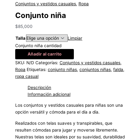
Conjuntos y vestidos casuales
,
Ropa
Conjunto niña
$
85,000
Talla
Limpiar
Conjunto niña cantidad
Añadir al carrito
SKU:
N/D
Categorías:
Conjuntos y vestidos casuales
,
Ropa
Etiquetas:
conjunto niñas
,
conjuntos niñas
,
falda
,
ropa casual
Descripción
Información adicional
Los conjuntos y vestidos casuales para niñas son una
opción versátil y cómoda para el día a día.
Realizados con telas suaves y transpirables, que
resulten cómodas para jugar y moverse libremente.
Nuestras telas son ideales por su suavidad, durabilidad