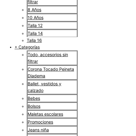
filtrar
8 Años
10 Años
Talla 12
Talla 14
Talla 16
+ Categorías
Todo, accesorios sin
filtrar
Corona Tocado Peineta
Diadema
Ballet, vestidos y
calzado
Bebes
Bolsos
Maletas escolares
Promociones
Jeans niña