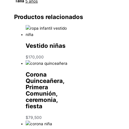
Talla
5 años
Productos relacionados
Vestido niñas
$
170,000
Corona
Quinceañera,
Primera
Comunión,
ceremonia,
fiesta
$
79,500