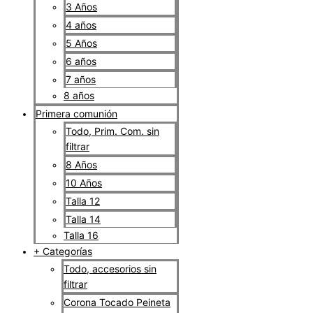
3 Años
4 años
5 Años
6 años
7 años
8 años
Primera comunión
Todo, Prim. Com. sin
filtrar
8 Años
10 Años
Talla 12
Talla 14
Talla 16
+ Categorías
Todo, accesorios sin
filtrar
Corona Tocado Peineta