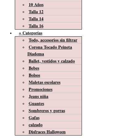
10 Años
Talla 12
Talla 14
Talla 16
+ Categorías
Todo, accesorios sin filtrar
Corona Tocado Peineta
Diadema
Ballet, vestidos y calzado
Bebes
Bolsos
Maletas escolares
Promociones
Jeans niña
Guantes
Sombreros y gorras
Gafas
calzado
Disfraces Halloween