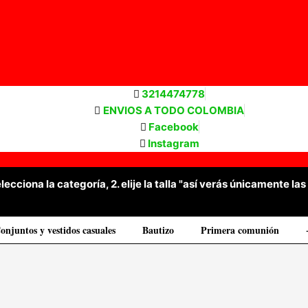
3214474778
ENVIOS A TODO COLOMBIA
Facebook
Instagram
selecciona la categoría, 2. elije la talla "así verás únicamente 
onjuntos y vestidos casuales
Bautizo
Primera comunión