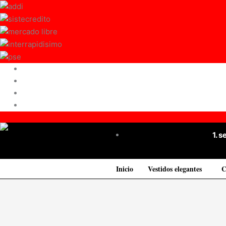
Ir
al
contenido
1. 
Inicio
Vestidos elegantes
C