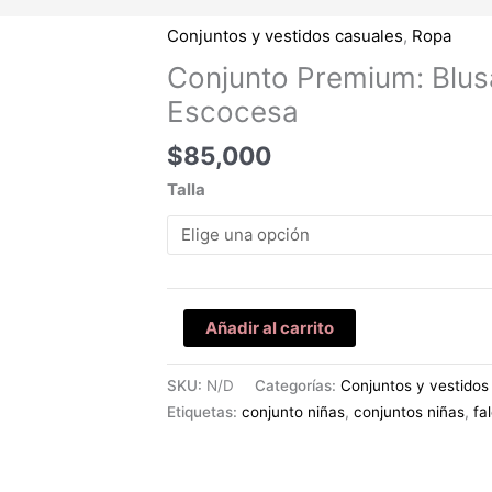
Conjuntos y vestidos casuales
,
Ropa
Conjunto
Premium:
Conjunto Premium: Blus
Blusa
Escocesa
y
Falda
$
85,000
Escocesa
Talla
cantidad
Añadir al carrito
SKU:
N/D
Categorías:
Conjuntos y vestidos
Etiquetas:
conjunto niñas
,
conjuntos niñas
,
fa