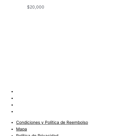
$
20,000
Condiciones y Política de Reembolso
Mapa
Política de Privacidad
Políticas de Envíos
Condiciones y Política de Reembolso
Mapa
Política de Privacidad