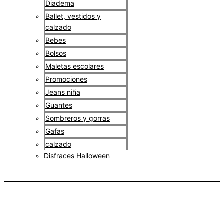
Diadema
Ballet, vestidos y
calzado
Bebes
Bolsos
Maletas escolares
Promociones
Jeans niña
Guantes
Sombreros y gorras
Gafas
calzado
Disfraces Halloween
$
0