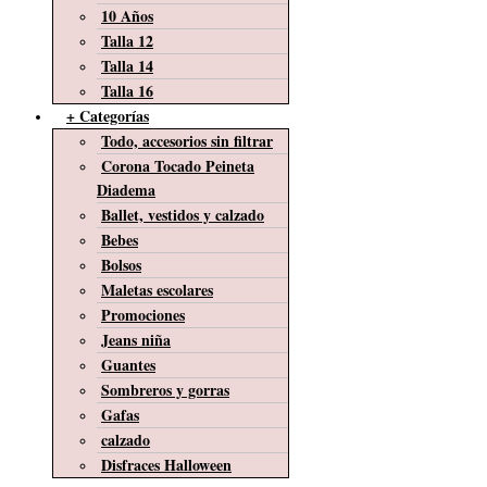
10 Años
Talla 12
Talla 14
Talla 16
+ Categorías
Todo, accesorios sin filtrar
Corona Tocado Peineta
Diadema
Ballet, vestidos y calzado
Bebes
Bolsos
Maletas escolares
Promociones
Jeans niña
Guantes
Sombreros y gorras
Gafas
calzado
Disfraces Halloween