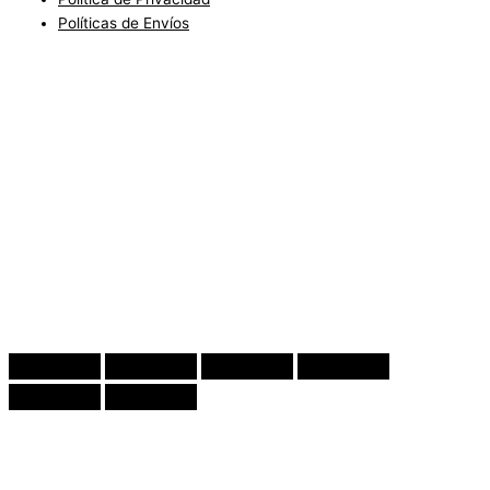
Políticas de Envíos
Blog
Condiciones del Servicio y Politíca de Reembolso
Mapa
Política de Privacidad
Política de Envios
www.charlottefashionkids.com - 2005 - 2025