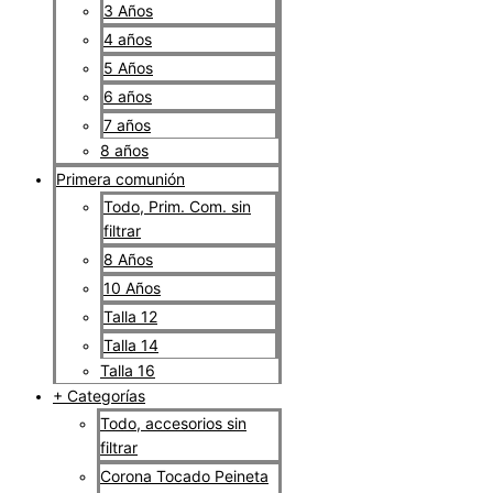
3 Años
4 años
5 Años
6 años
7 años
8 años
Primera comunión
Todo, Prim. Com. sin
filtrar
8 Años
10 Años
Talla 12
Talla 14
Talla 16
+ Categorías
Todo, accesorios sin
filtrar
Corona Tocado Peineta