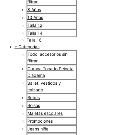
filtrar
8 Años
10 Años
Talla 12
Talla 14
Talla 16
+ Categorías
Todo, accesorios sin
filtrar
Corona Tocado Peineta
Diadema
Ballet, vestidos y
calzado
Bebes
Bolsos
Maletas escolares
Promociones
Jeans niña