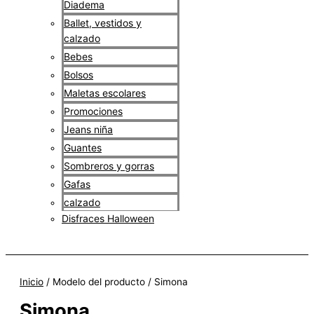
Diadema
Ballet, vestidos y
calzado
Bebes
Bolsos
Maletas escolares
Promociones
Jeans niña
Guantes
Sombreros y gorras
Gafas
calzado
Disfraces Halloween
$
0
Inicio
/ Modelo del producto / Simona
Simona