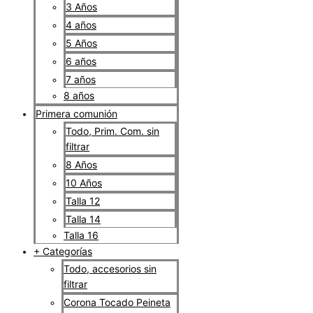
3 Años
4 años
5 Años
6 años
7 años
8 años
Primera comunión
Todo, Prim. Com. sin
filtrar
8 Años
10 Años
Talla 12
Talla 14
Talla 16
+ Categorías
Todo, accesorios sin
filtrar
Corona Tocado Peineta