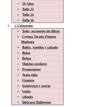
10 Años
Talla 12
Talla 14
Talla 16
+ Categorías
Todo, accesorios sin filtrar
Corona Tocado Peineta
Diadema
Ballet, vestidos y calzado
Bebes
Bolsos
Maletas escolares
Promociones
Jeans niña
Guantes
Sombreros y gorras
Gafas
calzado
Disfraces Halloween