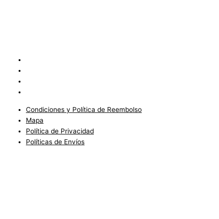
Condiciones y Política de Reembolso
Mapa
Política de Privacidad
Políticas de Envíos
Condiciones y Política de Reembolso
Mapa
Política de Privacidad
Políticas de Envíos
Blog
Condiciones del Servicio y Politíca de Reembolso
Mapa
Política de Privacidad
Política de Envios