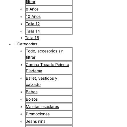
filtrar
8 Años
10 Años
Talla 12
Talla 14
Talla 16
+ Categorías
Todo, accesorios sin
filtrar
Corona Tocado Peineta
Diadema
Ballet, vestidos y
calzado
Bebes
Bolsos
Maletas escolares
Promociones
Jeans niña