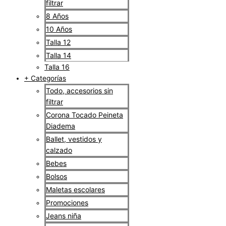
filtrar
8 Años
10 Años
Talla 12
Talla 14
Talla 16
+ Categorías
Todo, accesorios sin
filtrar
Corona Tocado Peineta
Diadema
Ballet, vestidos y
calzado
Bebes
Bolsos
Maletas escolares
Promociones
Jeans niña