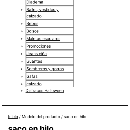
Diadema
Ballet, vestidos y
calzado
Bebes
Bolsos
Maletas escolares
Promociones
Jeans niña
Guantes
Sombreros y gorras
Gafas
calzado
Disfraces Halloween
$
0
Inicio
/ Modelo del producto / saco en hilo
saco en hilo