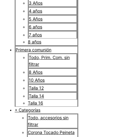
3 Años
4 años
5 Años
6 años
7 años
8 años
Primera comunión
Todo, Prim. Com. sin
filtrar
8 Años
10 Años
Talla 12
Talla 14
Talla 16
+ Categorías
Todo, accesorios sin
filtrar
Corona Tocado Peineta