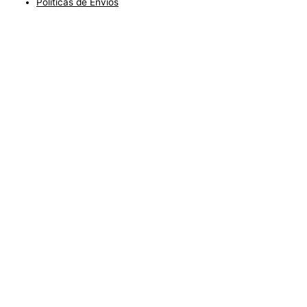
Políticas de Envíos
Blog
Condiciones del Servicio y Politíca de Reembolso
Mapa
Política de Privacidad
Política de Envios
www.charlottefashionkids.com - 2005 - 2025