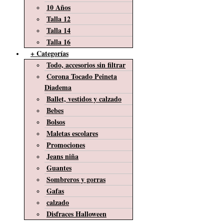
10 Años
Talla 12
Talla 14
Talla 16
+ Categorías
Todo, accesorios sin filtrar
Corona Tocado Peineta
Diadema
Ballet, vestidos y calzado
Bebes
Bolsos
Maletas escolares
Promociones
Jeans niña
Guantes
Sombreros y gorras
Gafas
calzado
Disfraces Halloween