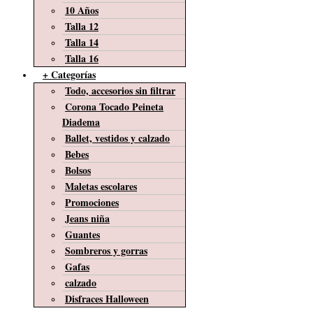
10 Años
Talla 12
Talla 14
Talla 16
+ Categorías
Todo, accesorios sin filtrar
Corona Tocado Peineta
Diadema
Ballet, vestidos y calzado
Bebes
Bolsos
Maletas escolares
Promociones
Jeans niña
Guantes
Sombreros y gorras
Gafas
calzado
Disfraces Halloween