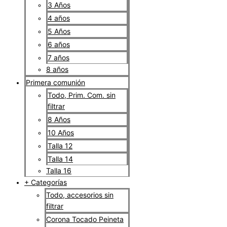
3 Años
4 años
5 Años
6 años
7 años
8 años
Primera comunión
Todo, Prim. Com. sin
filtrar
8 Años
10 Años
Talla 12
Talla 14
Talla 16
+ Categorías
Todo, accesorios sin
filtrar
Corona Tocado Peineta