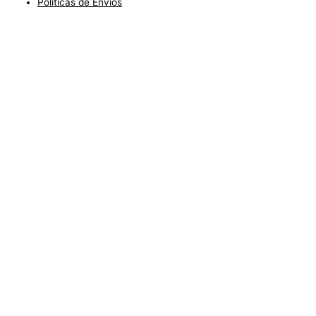
Políticas de Envíos
Blog
Condiciones del Servicio y Politíca de Reembolso
Mapa
Política de Privacidad
Política de Envios
www.charlottefashionkids.com - 2005 - 2025