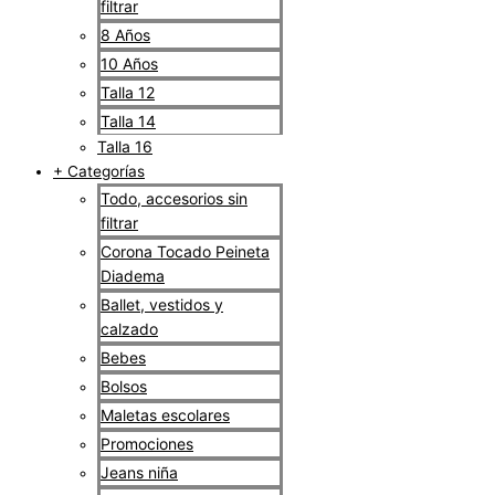
filtrar
8 Años
10 Años
Talla 12
Talla 14
Talla 16
+ Categorías
Todo, accesorios sin
filtrar
Corona Tocado Peineta
Diadema
Ballet, vestidos y
calzado
Bebes
Bolsos
Maletas escolares
Promociones
Jeans niña