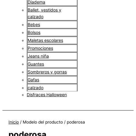
Diadema
Ballet, vestidos y
calzado
Bebes
Bolsos
Maletas escolares
Promociones
Jeans niña
Guantes
Sombreros y gorras
Gafas
calzado
Disfraces Halloween
$
0
Inicio
/ Modelo del producto / poderosa
poderosa