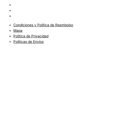
Mapa
Política de Privacidad
Políticas de Envíos
Condiciones y Política de Reembolso
Mapa
Política de Privacidad
Políticas de Envíos
Blog
Condiciones del Servicio y Politíca de Reembolso
Mapa
Política de Privacidad
Política de Envios
www.charlottefashionkids.com - 2005 - 2025