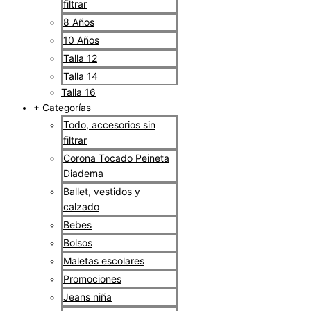
filtrar
8 Años
10 Años
Talla 12
Talla 14
Talla 16
+ Categorías
Todo, accesorios sin
filtrar
Corona Tocado Peineta
Diadema
Ballet, vestidos y
calzado
Bebes
Bolsos
Maletas escolares
Promociones
Jeans niña