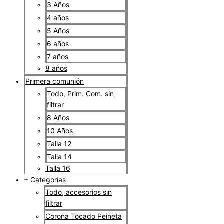
3 Años
4 años
5 Años
6 años
7 años
8 años
Primera comunión
Todo, Prim. Com. sin
filtrar
8 Años
10 Años
Talla 12
Talla 14
Talla 16
+ Categorías
Todo, accesorios sin
filtrar
Corona Tocado Peineta