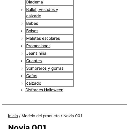
Diadema
Ballet, vestidos y
calzado
Bebes
Bolsos
Maletas escolares
Promociones
Jeans niña
Guantes
Sombreros y gorras
Gafas
calzado
Disfraces Halloween
$
0
Inicio
/ Modelo del producto / Novia 001
Novia 001