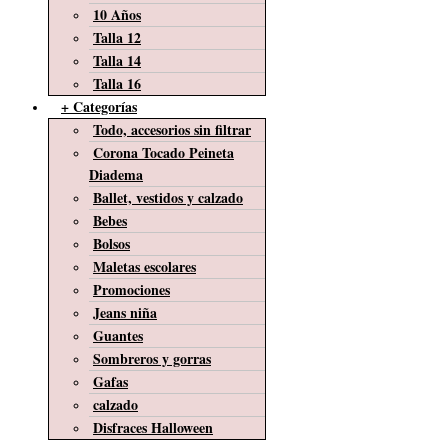
10 Años
Talla 12
Talla 14
Talla 16
+ Categorías
Todo, accesorios sin filtrar
Corona Tocado Peineta
Diadema
Ballet, vestidos y calzado
Bebes
Bolsos
Maletas escolares
Promociones
Jeans niña
Guantes
Sombreros y gorras
Gafas
calzado
Disfraces Halloween