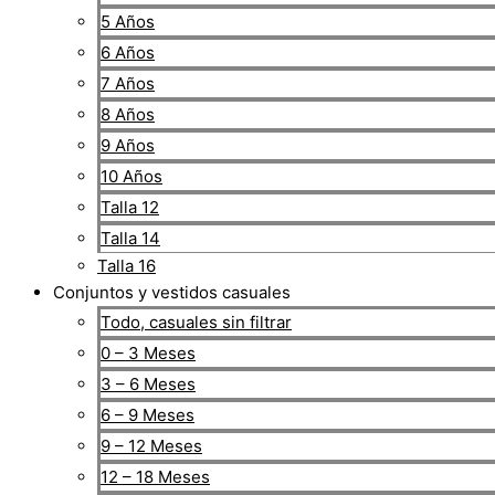
5 Años
6 Años
7 Años
8 Años
9 Años
10 Años
Talla 12
Talla 14
Talla 16
Conjuntos y vestidos casuales
Todo, casuales sin filtrar
0 – 3 Meses
3 – 6 Meses
6 – 9 Meses
9 – 12 Meses
12 – 18 Meses