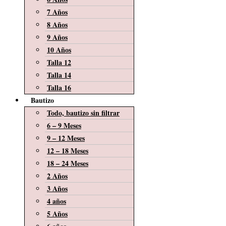
7 Años
8 Años
9 Años
10 Años
Talla 12
Talla 14
Talla 16
Bautizo
Todo, bautizo sin filtrar
6 – 9 Meses
9 – 12 Meses
12 – 18 Meses
18 – 24 Meses
2 Años
3 Años
4 años
5 Años