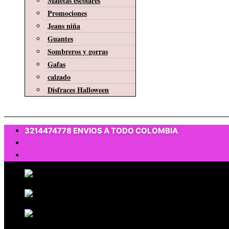
Maletas escolares
Promociones
Jeans niña
Guantes
Sombreros y gorras
Gafas
calzado
Disfraces Halloween
$
0
3214474778 ENVIOS A TODO COLOMBIA