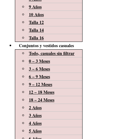
9 Años
10 Años
Talla 12
Talla 14
Talla 16
Conjuntos y vestidos casuales
Todo, casuales sin filtrar
0 – 3 Meses
3 – 6 Meses
6 – 9 Meses
9 – 12 Meses
12 – 18 Meses
18 – 24 Meses
2 Años
3 Años
4 Años
5 Años
6 Años