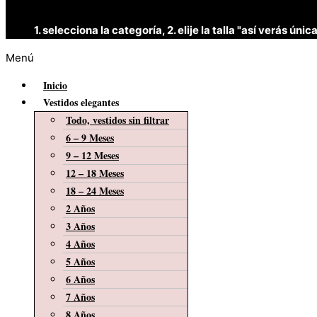
1. selecciona la categoría, 2. elije la talla "así verás 
Menú
Inicio
Vestidos elegantes
Todo, vestidos sin filtrar
6 – 9 Meses
9 – 12 Meses
12 – 18 Meses
18 – 24 Meses
2 Años
3 Años
4 Años
5 Años
6 Años
7 Años
8 Años