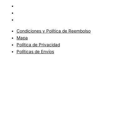
Mapa
Política de Privacidad
Políticas de Envíos
Condiciones y Política de Reembolso
Mapa
Política de Privacidad
Políticas de Envíos
Blog
Condiciones del Servicio y Politíca de Reembolso
Mapa
Política de Privacidad
Política de Envios
www.charlottefashionkids.com - 2005 - 2025