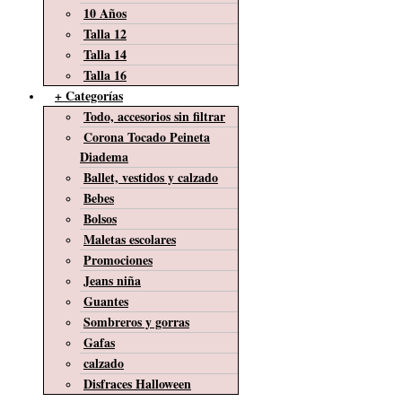
10 Años
Talla 12
Talla 14
Talla 16
+ Categorías
Todo, accesorios sin filtrar
Corona Tocado Peineta
Diadema
Ballet, vestidos y calzado
Bebes
Bolsos
Maletas escolares
Promociones
Jeans niña
Guantes
Sombreros y gorras
Gafas
calzado
Disfraces Halloween