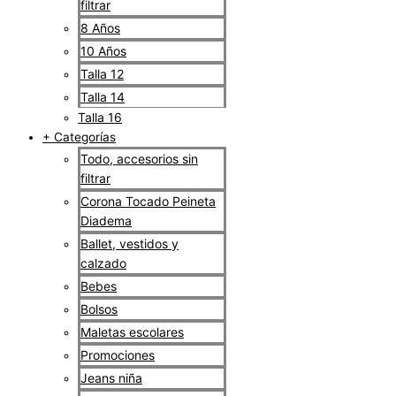
filtrar
8 Años
10 Años
Talla 12
Talla 14
Talla 16
+ Categorías
Todo, accesorios sin
filtrar
Corona Tocado Peineta
Diadema
Ballet, vestidos y
calzado
Bebes
Bolsos
Maletas escolares
Promociones
Jeans niña