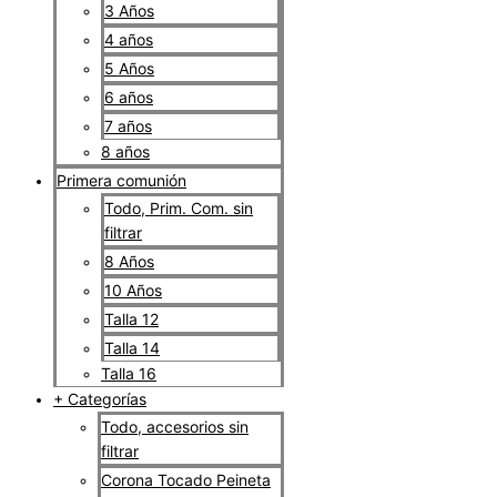
3 Años
4 años
5 Años
6 años
7 años
8 años
Primera comunión
Todo, Prim. Com. sin
filtrar
8 Años
10 Años
Talla 12
Talla 14
Talla 16
+ Categorías
Todo, accesorios sin
filtrar
Corona Tocado Peineta