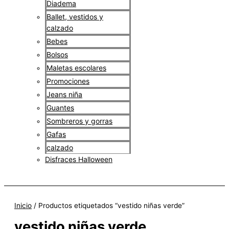
Diadema
Ballet, vestidos y
calzado
Bebes
Bolsos
Maletas escolares
Promociones
Jeans niña
Guantes
Sombreros y gorras
Gafas
calzado
Disfraces Halloween
$
0
Inicio
/ Productos etiquetados “vestido niñas verde”
vestido niñas verde