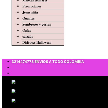
Maletas escolares
Promociones
Jeans niña
Guantes
Sombreros y gorras
Gafas
calzado
Disfraces Halloween
$
0
3214474778 ENVIOS A TODO COLOMBIA