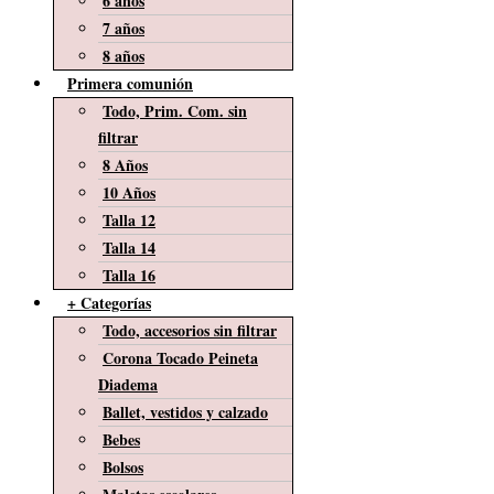
6 años
7 años
8 años
Primera comunión
Todo, Prim. Com. sin
filtrar
8 Años
10 Años
Talla 12
Talla 14
Talla 16
+ Categorías
Todo, accesorios sin filtrar
Corona Tocado Peineta
Diadema
Ballet, vestidos y calzado
Bebes
Bolsos