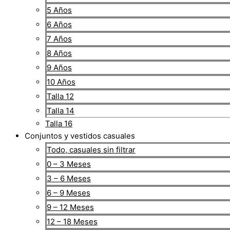
5 Años
6 Años
7 Años
8 Años
9 Años
10 Años
Talla 12
Talla 14
Talla 16
Conjuntos y vestidos casuales
Todo, casuales sin filtrar
0 – 3 Meses
3 – 6 Meses
6 – 9 Meses
9 – 12 Meses
12 – 18 Meses