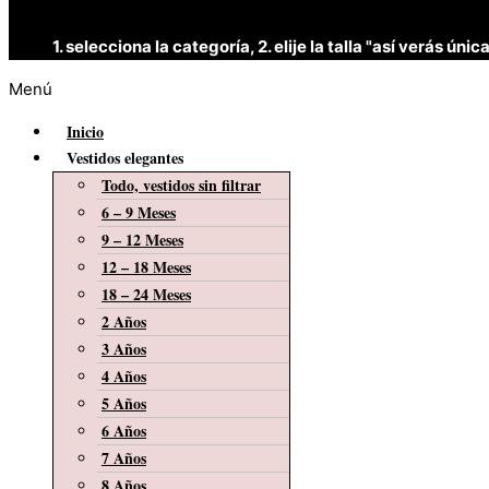
1. selecciona la categoría, 2. elije la talla "así verás 
Menú
Inicio
Vestidos elegantes
Todo, vestidos sin filtrar
6 – 9 Meses
9 – 12 Meses
12 – 18 Meses
18 – 24 Meses
2 Años
3 Años
4 Años
5 Años
6 Años
7 Años
8 Años