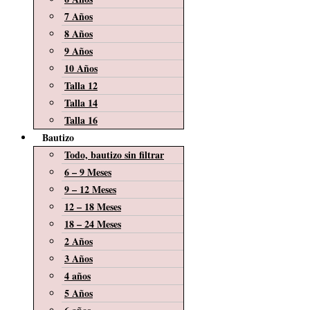
7 Años
8 Años
9 Años
10 Años
Talla 12
Talla 14
Talla 16
Bautizo
Todo, bautizo sin filtrar
6 – 9 Meses
9 – 12 Meses
12 – 18 Meses
18 – 24 Meses
2 Años
3 Años
4 años
5 Años