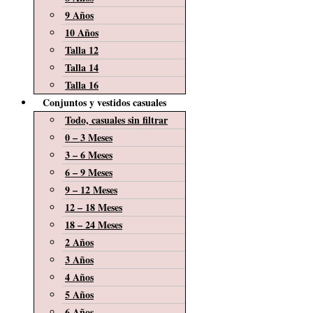
9 Años
10 Años
Talla 12
Talla 14
Talla 16
Conjuntos y vestidos casuales
Todo, casuales sin filtrar
0 – 3 Meses
3 – 6 Meses
6 – 9 Meses
9 – 12 Meses
12 – 18 Meses
18 – 24 Meses
2 Años
3 Años
4 Años
5 Años
6 Años