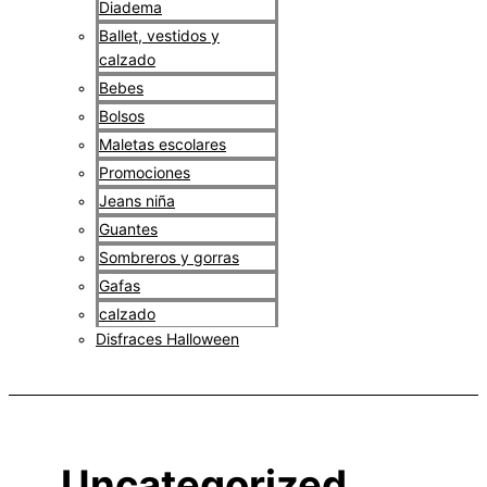
Diadema
Ballet, vestidos y
calzado
Bebes
Bolsos
Maletas escolares
Promociones
Jeans niña
Guantes
Sombreros y gorras
Gafas
calzado
Disfraces Halloween
$
0
Uncategorized