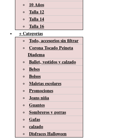
10 Años
Talla 12
Talla 14
Talla 16
+ Categorías
Todo, accesorios sin filtrar
Corona Tocado Peineta
Diadema
Ballet, vestidos y calzado
Bebes
Bolsos
Maletas escolares
Promociones
Jeans niña
Guantes
Sombreros y gorras
Gafas
calzado
Disfraces Halloween