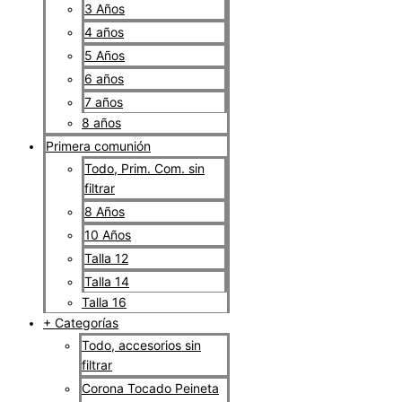
3 Años
4 años
5 Años
6 años
7 años
8 años
Primera comunión
Todo, Prim. Com. sin
filtrar
8 Años
10 Años
Talla 12
Talla 14
Talla 16
+ Categorías
Todo, accesorios sin
filtrar
Corona Tocado Peineta