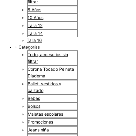
filtrar
8 Años
10 Años
Talla 12
Talla 14
Talla 16
+ Categorías
Todo, accesorios sin
filtrar
Corona Tocado Peineta
Diadema
Ballet, vestidos y
calzado
Bebes
Bolsos
Maletas escolares
Promociones
Jeans niña