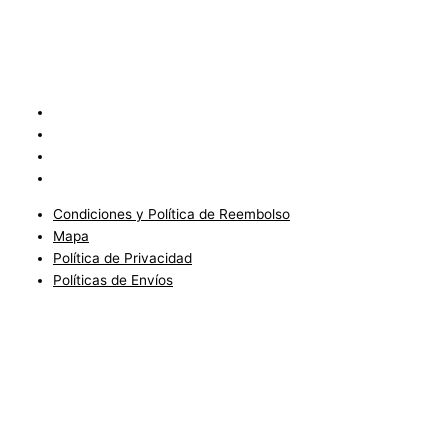
Condiciones y Política de Reembolso
Mapa
Política de Privacidad
Políticas de Envíos
Condiciones y Política de Reembolso
Mapa
Política de Privacidad
Políticas de Envíos
Blog
Condiciones del Servicio y Politíca de Reembolso
Mapa
Política de Privacidad
Política de Envios