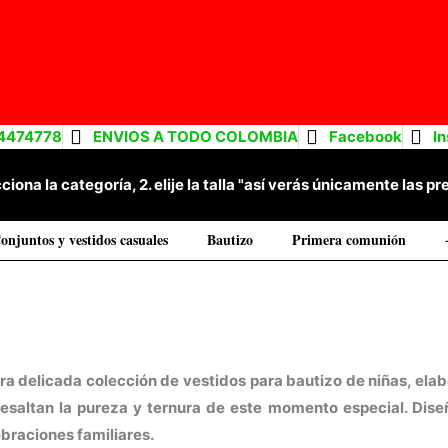
4474778
ENVIOS A TODO COLOMBIA
Facebook
I
cciona la categoría, 2. elije la talla "así verás únicamente las
onjuntos y vestidos casuales
Bautizo
Primera comunión
Ordenado
por
los
últimos
a delicada colección de vestidos para bautizo de niñas, elabo
esaltan la pureza y ternura de este momento especial. Dise
ebraciones familiares.