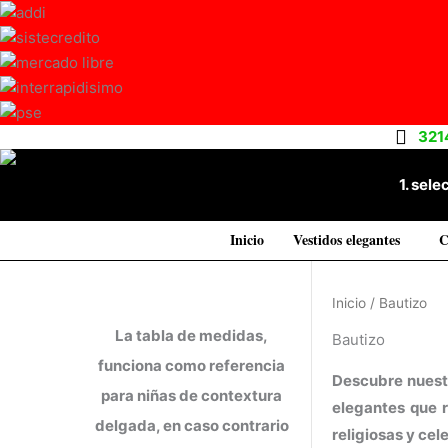
Ir
al
contenido
321
1. sele
Inicio
Vestidos elegantes
C
Inicio
/ Bautizo
La tabla de medidas,
Bautizo
funciona como referencia
Descubre nuestr
para niñas de contextura
elegantes que r
delgada, en caso contrario
religiosas y cel