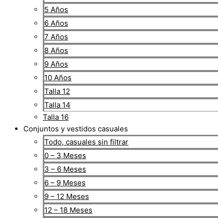
5 Años
6 Años
7 Años
8 Años
9 Años
10 Años
Talla 12
Talla 14
Talla 16
Conjuntos y vestidos casuales
Todo, casuales sin filtrar
0 – 3 Meses
3 – 6 Meses
6 – 9 Meses
9 – 12 Meses
12 – 18 Meses