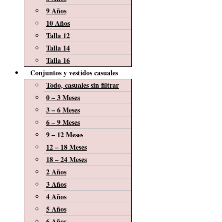
9 Años
10 Años
Talla 12
Talla 14
Talla 16
Conjuntos y vestidos casuales
Todo, casuales sin filtrar
0 – 3 Meses
3 – 6 Meses
6 – 9 Meses
9 – 12 Meses
12 – 18 Meses
18 – 24 Meses
2 Años
3 Años
4 Años
5 Años
6 Años