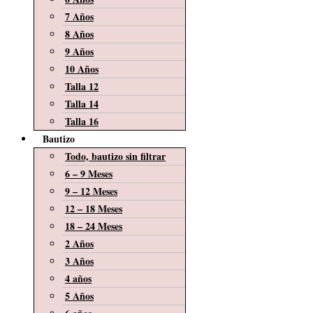
7 Años
8 Años
9 Años
10 Años
Talla 12
Talla 14
Talla 16
Bautizo
Todo, bautizo sin filtrar
6 – 9 Meses
9 – 12 Meses
12 – 18 Meses
18 – 24 Meses
2 Años
3 Años
4 años
5 Años