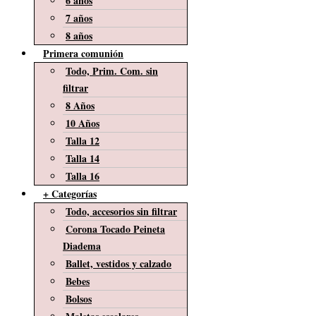
6 años
7 años
8 años
Primera comunión
Todo, Prim. Com. sin
filtrar
8 Años
10 Años
Talla 12
Talla 14
Talla 16
+ Categorías
Todo, accesorios sin filtrar
Corona Tocado Peineta
Diadema
Ballet, vestidos y calzado
Bebes
Bolsos