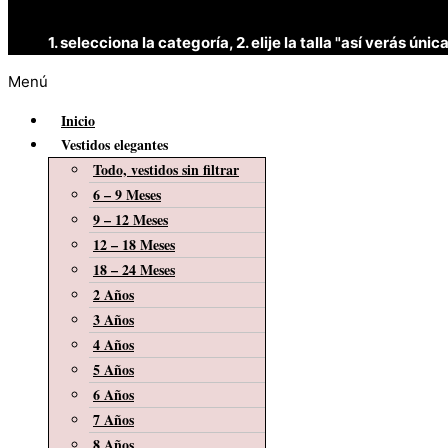
1. selecciona la categoría, 2. elije la talla "así verás 
Menú
Inicio
Vestidos elegantes
Todo, vestidos sin filtrar
6 – 9 Meses
9 – 12 Meses
12 – 18 Meses
18 – 24 Meses
2 Años
3 Años
4 Años
5 Años
6 Años
7 Años
8 Años