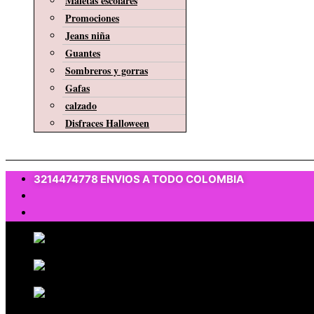
Maletas escolares
Promociones
Jeans niña
Guantes
Sombreros y gorras
Gafas
calzado
Disfraces Halloween
$
0
3214474778 ENVIOS A TODO COLOMBIA