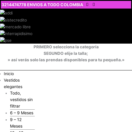
Ir
3214474778 ENVIOS A TODO COLOMBIA
al
contenido
PRIMERO selecciona la categoría
SEGUNDO elije la talla;
» así verás solo las prendas disponibles para tu pequeña.»
Inicio
Vestidos
elegantes
Todo,
vestidos sin
filtrar
6 – 9 Meses
9 – 12
Meses