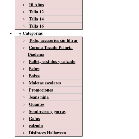
10 Años
Talla 12
Talla 14
Talla 16
+ Categorías
Todo, accesorios sin filtrar
Corona Tocado Peineta
Diadema
Ballet, vestidos y calzado
Bebes
Bolsos
Maletas escolares
Promociones
Jeans niña
Guantes
Sombreros y gorras
Gafas
calzado
Disfraces Halloween