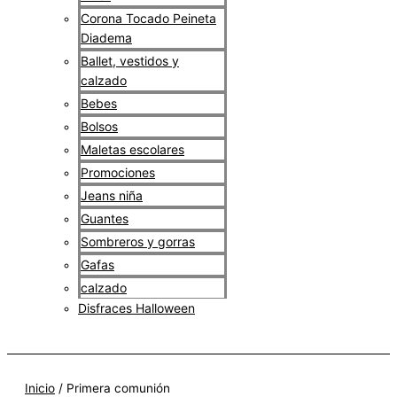
Corona Tocado Peineta
Diadema
Ballet, vestidos y
calzado
Bebes
Bolsos
Maletas escolares
Promociones
Jeans niña
Guantes
Sombreros y gorras
Gafas
calzado
Disfraces Halloween
$
0
Inicio
/ Primera comunión