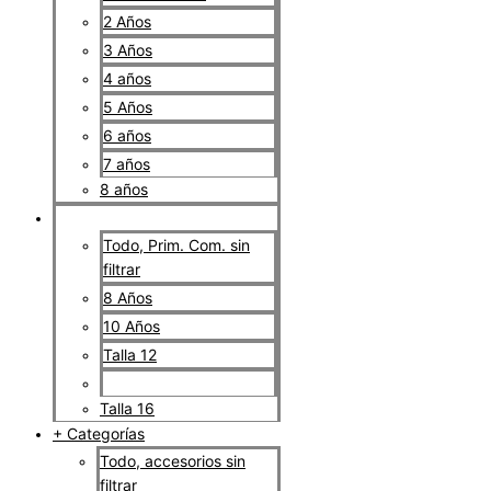
2 Años
3 Años
4 años
5 Años
6 años
7 años
8 años
Primera comunión
Todo, Prim. Com. sin
filtrar
8 Años
10 Años
Talla 12
Talla 14
Talla 16
+ Categorías
Todo, accesorios sin
filtrar