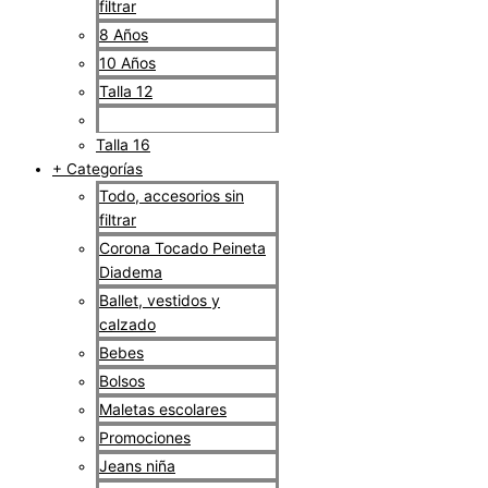
filtrar
8 Años
10 Años
Talla 12
Talla 14
Talla 16
+ Categorías
Todo, accesorios sin
filtrar
Corona Tocado Peineta
Diadema
Ballet, vestidos y
calzado
Bebes
Bolsos
Maletas escolares
Promociones
Jeans niña