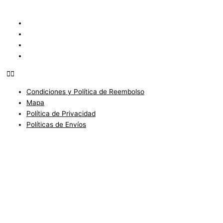
Condiciones y Política de Reembolso
Mapa
Política de Privacidad
Políticas de Envíos
Condiciones y Política de Reembolso
Mapa
Política de Privacidad
Políticas de Envíos
Blog
Condiciones del Servicio y Politíca de Reembolso
Mapa
Política de Privacidad
Política de Envios
www.charlottefashionkids.com - 2005 - 2025