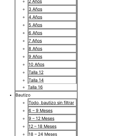
2 Años
3 Años
4 Años
5 Años
6 Años
7 Años
8 Años
9 Años
10 Años
Talla 12
Talla 14
Talla 16
Bautizo
Todo, bautizo sin filtrar
6 – 9 Meses
9 – 12 Meses
12 – 18 Meses
18 – 24 Meses