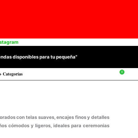
nstagram
 prendas disponibles para tu pequeña"
+ Categorías
$
0
rados con telas suaves, encajes finos y detalles
ños cómodos y ligeros, ideales para ceremonias