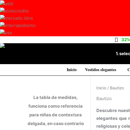
Ir
al
contenido
321
1. sele
Inicio
Vestidos elegantes
C
Inicio
/ Bautizo
La tabla de medidas,
Bautizo
funciona como referencia
Descubre nuestr
para niñas de contextura
elegantes que r
delgada, en caso contrario
religiosas y cel