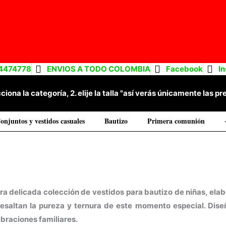
4474778
ENVIOS A TODO COLOMBIA
Facebook
I
cciona la categoría, 2. elije la talla "así verás únicamente las
onjuntos y vestidos casuales
Bautizo
Primera comunión
a delicada colección de vestidos para bautizo de niñas, elabo
esaltan la pureza y ternura de este momento especial. Dise
ebraciones familiares.