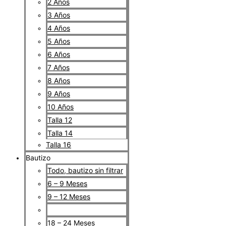
2 Años
3 Años
4 Años
5 Años
6 Años
7 Años
8 Años
9 Años
10 Años
Talla 12
Talla 14
Talla 16
Bautizo
Todo, bautizo sin filtrar
6 – 9 Meses
9 – 12 Meses
12 – 18 Meses
18 – 24 Meses