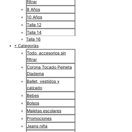
filtrar
8 Años
10 Años
Talla 12
Talla 14
Talla 16
+ Categorías
Todo, accesorios sin
filtrar
Corona Tocado Peineta
Diadema
Ballet, vestidos y
calzado
Bebes
Bolsos
Maletas escolares
Promociones
Jeans niña