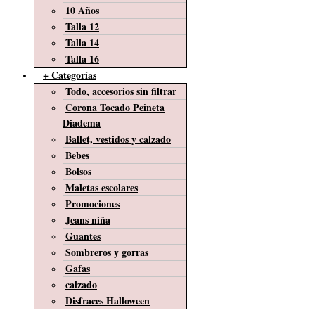
10 Años
Talla 12
Talla 14
Talla 16
+ Categorías
Todo, accesorios sin filtrar
Corona Tocado Peineta
Diadema
Ballet, vestidos y calzado
Bebes
Bolsos
Maletas escolares
Promociones
Jeans niña
Guantes
Sombreros y gorras
Gafas
calzado
Disfraces Halloween