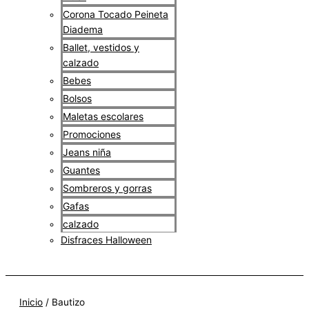
Corona Tocado Peineta
Diadema
Ballet, vestidos y
calzado
Bebes
Bolsos
Maletas escolares
Promociones
Jeans niña
Guantes
Sombreros y gorras
Gafas
calzado
Disfraces Halloween
$
0
Inicio
/ Bautizo